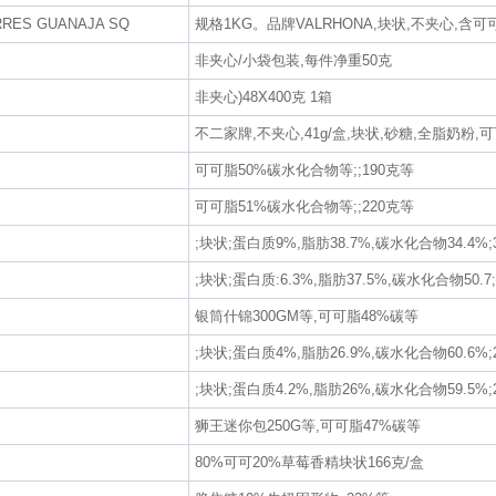
S GUANAJA SQ
规格1KG。品牌VALRHONA,块状,不夹心,含可
非夹心/小袋包装,每件净重50克
非夹心)48X400克 1箱
不二家牌,不夹心,41g/盒,块状,砂糖,全脂奶粉,
可可脂50%碳水化合物等;;190克等
可可脂51%碳水化合物等;;220克等
;块状;蛋白质9%,脂肪38.7%,碳水化合物34.4%;
;块状;蛋白质:6.3%,脂肪37.5%,碳水化合物50.7
银筒什锦300GM等,可可脂48%碳等
;块状;蛋白质4%,脂肪26.9%,碳水化合物60.6%;
;块状;蛋白质4.2%,脂肪26%,碳水化合物59.5%;
狮王迷你包250G等,可可脂47%碳等
80%可可20%草莓香精块状166克/盒