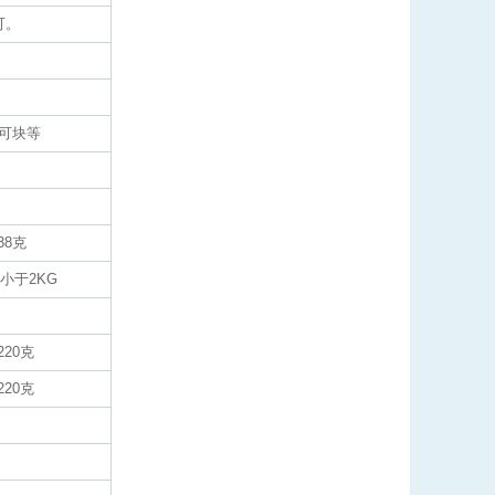
可。
可可块等
38克
;小于2KG
220克
220克