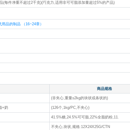
(每件净重不超过2千克)(巧克力,适用非可可脂添加量超过5%的产品)
品的制品 （16~24章）
商品规格
(非夹心,重量≤2kg的块状或条状的)
脂+奶
(126个,1kg/PC,不夹心)
41.5%糖,24.5%可可脂,22%全脂奶粉,11.
不夹心,块状,规格:12X24X25G/CTN