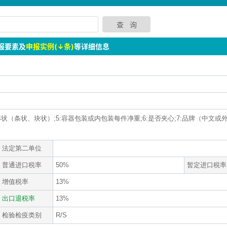
报要素及
申报实例(↓条)
等详细信息
4:形状（条状、块状）;5:容器包装或内包装每件净重;6:是否夹心;7:品牌（中文或
法定第二单位
普通进口税率
50%
暂定进口税率
增值税率
13%
出口退税率
13%
检验检疫类别
R/S