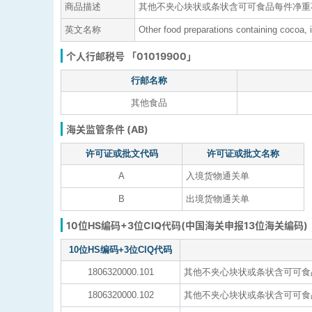
商品描述
其他不夹心块状或条状含可可食品每件净重
英文名称
Other food preparations containing cocoa, i
个人行邮税号 「01019900」
行邮名称
其他食品
海关监管条件 (AB)
许可证或批文代码
许可证或批文名称
A
入境货物通关单
B
出境货物通关单
10位HS编码+3位CIQ代码(中国海关申报13位海关编码)
10位HS编码+3位CIQ代码
1806320000.101
其他不夹心块状或条状含可可食品
1806320000.102
其他不夹心块状或条状含可可食品