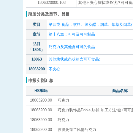
1806320000.103
其他不夹心块状或条状含可可食品
所属分类及章节、品目
类目
第四类 食品；饮料、酒及醋；烟草、烟草及烟草代用
章节
第十八章：可可及可可制品
品目
巧克力及其他含可可的食品
「1806」
18063
其他块状或条状的含可可食品:
18063200
不夹心
申报实例汇总
HS编码
商品名称
18063200.00
巧克力
18063200.00
巧克力装饰品Dobla,块状,加工方法:糖+可可
18063200.00
巧克力
18063200.00
彼得曼荷兰风情巧克力