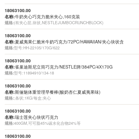
18063100.00
名称:
牛奶夹心巧克力脆米夹心,160克装
规格:
(有夹心层,块状,NESTLEJUMBOCRUNCHBLOCK)
18063100.00
名称:
夏威夷果仁脆米牛奶巧克力/72PC/HAWAIIAN/夹心块状含
规格:
型号:HH-22105/170G/622
18063100.00
名称:
雀巢迪斯尼立筒巧克力/NESTLE牌/384PC/4X170G
规格:
型号:11894910/134-18
18063100.00
名称:
斯俪魅体重管理早餐棒(酸奶杏仁夏威夷果味)
规格:
;条状;1KG/每盒;夹心
18063100.00
名称:
瑞士莲夹心块状巧克力
规格:
400GM,可可脂45%碳水化合物24%等
18063100.00