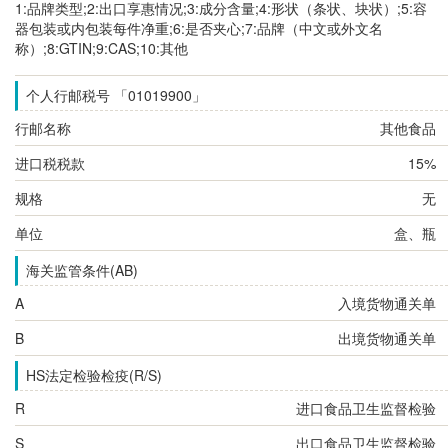
1:品牌类型;2:出口享惠情况;3:成分含量;4:形状（条状、块状）;5:容
器包装或内包装每件净重;6:是否夹心;7:品牌（中文或外文名
称）;8:GTIN;9:CAS;10:其他
个人行邮税号 「01019900」
行邮名称
其他食品
进口税税款
15%
规格
无
单位
盒、瓶
海关监管条件(AB)
A
入境货物通关单
B
出境货物通关单
HS法定检验检疫(R/S)
R
进口食品卫生监督检验
S
出口食品卫生监督检验