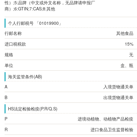
性）;5:品牌（中文或外文名称，无品牌请申报厂
商）;6:GTIN;7:CAS;8:其他
个人行邮税号 「01019900」
行邮名称
其他食品
进口税税款
15%
规格
无
单位
盒、瓶
海关监管条件(AB)
A
入境货物通关单
B
出境货物通关单
HS法定检验检疫(P.R/Q.S)
P
进境动植物、动植物产品检疫
R
进口食品卫生监督检验