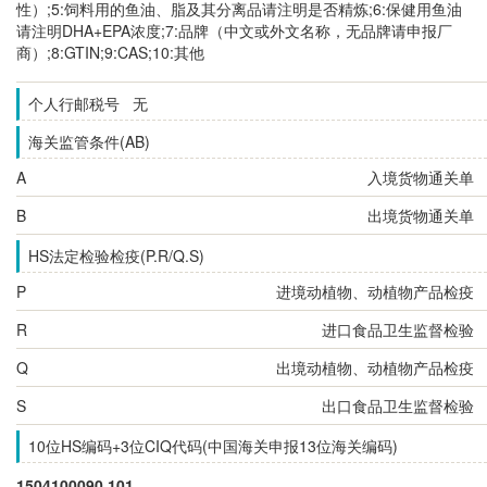
性）;5:饲料用的鱼油、脂及其分离品请注明是否精炼;6:保健用鱼油
请注明DHA+EPA浓度;7:品牌（中文或外文名称，无品牌请申报厂
商）;8:GTIN;9:CAS;10:其他
个人行邮税号 无
海关监管条件(AB)
A
入境货物通关单
B
出境货物通关单
HS法定检验检疫(P.R/Q.S)
P
进境动植物、动植物产品检疫
R
进口食品卫生监督检验
Q
出境动植物、动植物产品检疫
S
出口食品卫生监督检验
10位HS编码+3位CIQ代码(中国海关申报13位海关编码)
1504100090.101