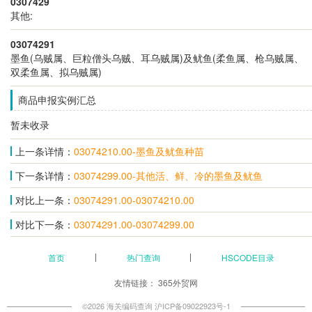
0307429
其他:
03074291
墨鱼(乌贼属、巨粒僧头乌贼、耳乌贼属)及鱿鱼(柔鱼属、枪乌贼属、
双柔鱼属、拟乌贼属)
商品申报实例汇总
暂未收录
上一条详情：
03074210.00-墨鱼及鱿鱼种苗
下一条详情：
03074299.00-其他活、鲜、冷的墨鱼及鱿鱼
对比上一条：
03074291.00-03074210.00
对比下一条：
03074291.00-03074299.00
首页
热门查询
HSCODE目录
友情链接：
365外贸网
©2026 海关编码查询
沪ICP备09022923号-1