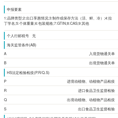
申报要素
1:品牌类型;2:出口享惠情况;3:制作或保存方法（活、鲜、冷）;4:拉
丁学名;5:个体重量;6:包装规格;7:GTIN;8:CAS;9:其他
个人行邮税号 无
海关监管条件(AB)
A
入境货物通关单
B
出境货物通关单
HS法定检验检疫(P.R/Q.S)
P
进境动植物、动植物产品检疫
R
进口食品卫生监督检验
Q
出境动植物、动植物产品检疫
S
出口食品卫生监督检验