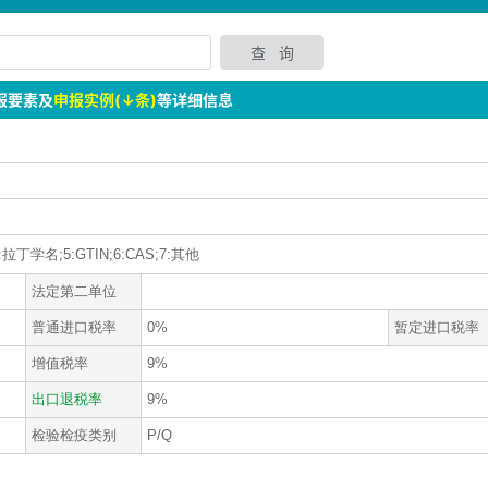
报要素及
申报实例(↓条)
等详细信息
丁学名;5:GTIN;6:CAS;7:其他
法定第二单位
普通进口税率
0%
暂定进口税率
增值税率
9%
出口退税率
9%
检验检疫类别
P/Q