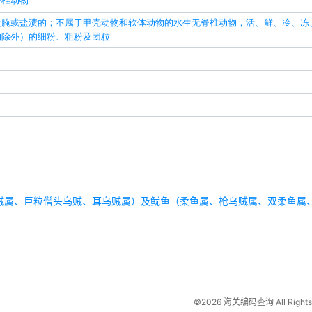
脊椎动物
盐腌或盐渍的；不属于甲壳动物和软体动物的水生无脊椎动物，活、鲜、冷、冻
物除外）的细粉、粗粉及团粒
鱼（乌贼属、巨粒僧头乌贼、耳乌贼属）及鱿鱼（柔鱼属、枪乌贼属、双柔鱼属
©2026 海关编码查询 All Rights