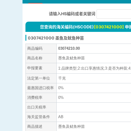
请输入HS编码或者关键词
您查询的海关编码(HSCODE)
[0307421000]
申
0307421000 墨鱼及鱿鱼种苗
商品编码
03074210.00
商品名称
墨鱼及鱿鱼种苗
申报要素
1:品牌类型;2:出口享惠情况;3:是否为种苗;4:拉
法定第一单位
千克
最惠国进口税率
0%
消费税率
0%
出口关税率
海关监管条件
AB
商品描述
墨鱼及鱿鱼种苗