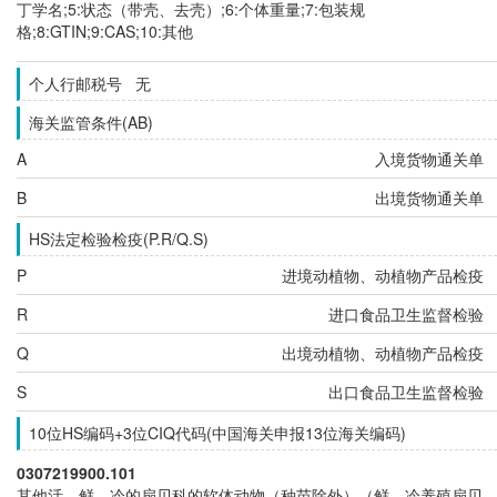
丁学名;5:状态（带壳、去壳）;6:个体重量;7:包装规
格;8:GTIN;9:CAS;10:其他
个人行邮税号 无
海关监管条件(AB)
A
入境货物通关单
B
出境货物通关单
HS法定检验检疫(P.R/Q.S)
P
进境动植物、动植物产品检疫
R
进口食品卫生监督检验
Q
出境动植物、动植物产品检疫
S
出口食品卫生监督检验
10位HS编码+3位CIQ代码(中国海关申报13位海关编码)
0307219900.101
其他活、鲜、冷的扇贝科的软体动物（种苗除外）（鲜、冷养殖扇贝