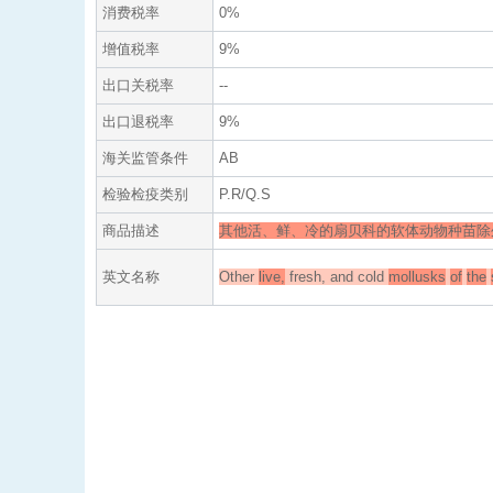
消费税率
0%
增值税率
9%
出口关税率
--
出口退税率
9%
海关监管条件
AB
检验检疫类别
P.R/Q.S
商品描述
其他活、鲜、冷的扇贝科的软体动物种苗除
英文名称
Other
live,
fresh, and cold
mollusks
of
the