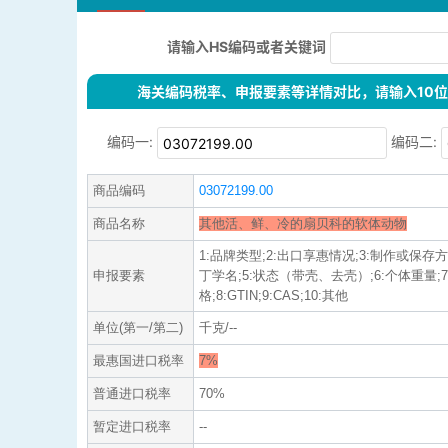
请输入HS编码或者关键词
海关编码税率、申报要素等详情对比，请输入10位H
编码一:
编码二:
商品编码
03072199.00
商品名称
其他活、鲜、冷的扇贝科的软体动物
1:品牌类型;2:出口享惠情况;3:制作或保存
申报要素
丁学名;5:状态（带壳、去壳）;6:个体重量;
格;8:GTIN;9:CAS;10:其他
单位(第一/第二)
千克/--
最惠国进口税率
7%
普通进口税率
70%
暂定进口税率
--