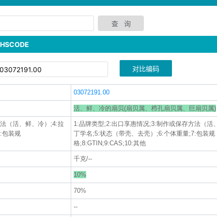
SCODE
对比编码
03072191.00
活、鲜、冷的扇贝(扇贝属、栉孔扇贝属、巨扇贝属)
方法（活、鲜、冷）;4:拉
1:品牌类型;2:出口享惠情况;3:制作或保存方法（活
7:包装规
丁学名;5:状态（带壳、去壳）;6:个体重量;7:包装规
格;8:GTIN;9:CAS;10:其他
千克/--
10%
70%
--