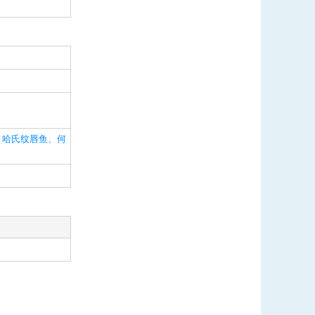
、哈氏纹唇鱼、何