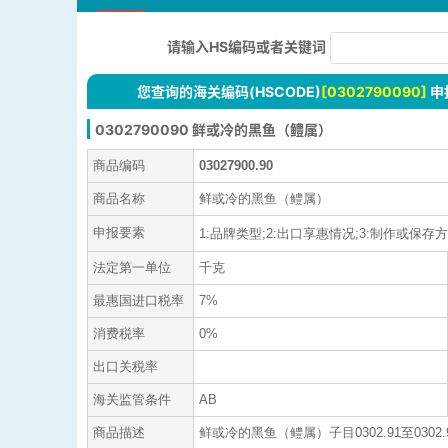
请输入HS编码或者关键词
您查询的海关编码(HSCODE)
[0302790090]
申
0302790090 鲜或冷的黑鱼（鳢属）
商品编码
03027900.90
商品名称
鲜或冷的黑鱼（鳢属）
申报要素
1:品牌类型;2:出口享惠情况;3:制作或保存方法（
法定第一单位
千克
最惠国进口税率
7%
消费税率
0%
出口关税率
海关监管条件
AB
商品描述
鲜或冷的黑鱼（鳢属）子目0302.91至030