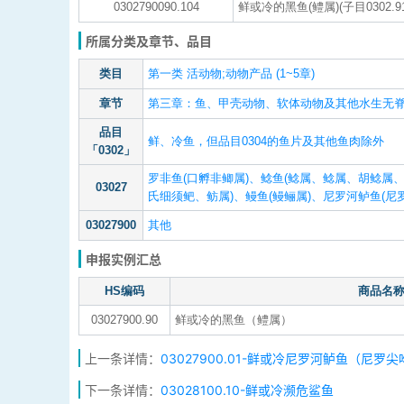
0302790090.104
鲜或冷的黑鱼(鳢属)(子目0302.
所属分类及章节、品目
类目
第一类 活动物;动物产品 (1~5章)
章节
第三章：鱼、甲壳动物、软体动物及其他水生无
品目
鲜、冷鱼，但品目0304的鱼片及其他鱼肉除外
「0302」
罗非鱼(口孵非鲫属)、鲶鱼(鲶属、鲶属、胡鲶属
03027
氏细须鲃、鲂属)、鳗鱼(鳗鲡属)、尼罗河鲈鱼(尼罗尖吻
03027900
其他
申报实例汇总
HS编码
商品名
03027900.90
鲜或冷的黑鱼（鳢属）
上一条详情：
03027900.01-鲜或冷尼罗河鲈鱼（尼罗
下一条详情：
03028100.10-鲜或冷濒危鲨鱼