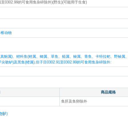
91至0302.99的可食用鱼杂碎除外)(野生)(可能用于生食)
脊椎动物
、真鮰属)、鲤科鱼(鲤属、鲫属、草鱼、鲢属、鲮属、青鱼、卡特拉鲃、野鲮属
鲈)及黑鱼(鳢属),但子目0302.91至0302.99的可食用鱼杂碎除外:
称
商品规格
鱼肝及鱼卵除外
尖吻鲈）