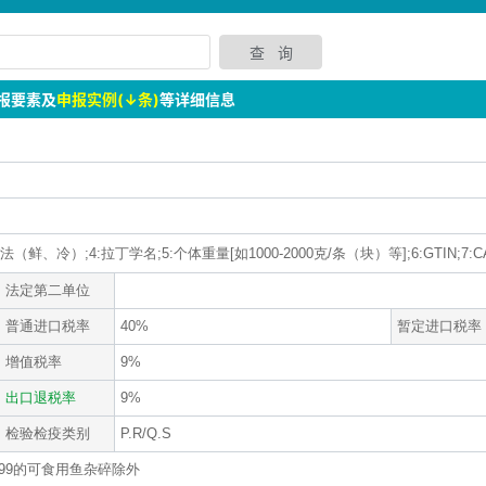
报要素及
申报实例(↓条)
等详细信息
鲜、冷）;4:拉丁学名;5:个体重量[如1000-2000克/条（块）等];6:GTIN;7:C
法定第二单位
普通进口税率
40%
暂定进口税率
增值税率
9%
出口退税率
9%
检验检疫类别
P.R/Q.S
2.99的可食用鱼杂碎除外