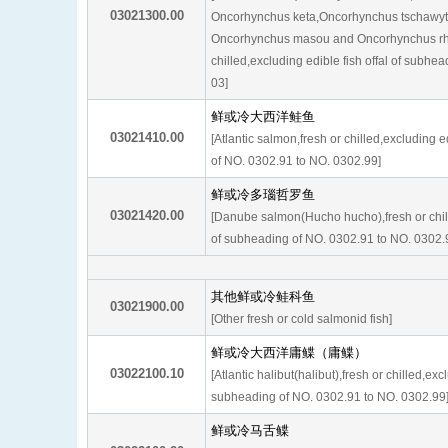
03021300.00
Oncorhynchus keta,Oncorhynchus tschawyt
Oncorhynchus masou and Oncorhynchus rho
chilled,excluding edible fish offal of subhe
03]
鲜或冷大西洋鲑鱼
03021410.00
[Atlantic salmon,fresh or chilled,excluding e
of NO. 0302.91 to NO. 0302.99]
鲜或冷多瑙哲罗鱼
03021420.00
[Danube salmon(Hucho hucho),fresh or chille
of subheading of NO. 0302.91 to NO. 0302.
其他鲜或冷鲑科鱼
03021900.00
[Other fresh or cold salmonid fish]
鲜或冷大西洋庸鲽（庸鲽）
03022100.10
[Atlantic halibut(halibut),fresh or chilled,excl
subheading of NO. 0302.91 to NO. 0302.99
鲜或冷马舌鲽