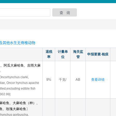
及其他水生无脊椎动物
退税
计量单
海关监
申报要素·检疫
率
位
管
鱼、阿瓜大麻哈鱼、吉雨大麻
)
 Oncorhynchus clarki,
9%
千克/
AB
查看详情
lae, Oncor hynchus apache
led,excluding edible fish
0302.99]
麻哈鱼、大麻哈鱼（种）、
鱼、玫瑰大麻哈鱼〕
rhynchus gorbuscha,