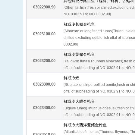
其他鲜或冷比目鱼（鲽科、鲆科、舌鳎科
03022900.90
[Other flat fish ,fresh or chilled,excluding ed
NO. 0302.91 to NO. 0302.99]
鲜或冷长鳍金枪鱼
[Albacore or longfinned tunas(Thunnus alal
03023100.00
chilled,excluding edible fish offal of subhe
0302.99]
鲜或冷黄鳍金枪鱼
03023200.00
[Yellowfin tunas(Thunnus albacares),fresh or
offal of subheading of NO. 0302.91 to NO. 
鲜或冷鲣
03023300.00
[Skipjack or stripe-bellied bonito,fresh or ch
offal of subheading of NO. 0302.91 to NO. 
鲜或冷大眼金枪鱼
03023400.00
[Bigeye tunas(Thunnus obesus),fresh or chil
offal of subheading of NO. 0302.91 to NO. 
鲜或冷大西洋蓝鳍金枪鱼
[Atlantic bluefin tunas(Thunnus thynnus, Thu
03023510.00