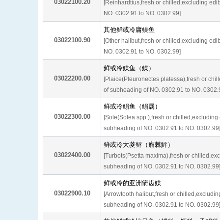
03022100.20
[Reinhardtius,fresh or chilled,excluding edib
NO. 0302.91 to NO. 0302.99]
其他鲜或冷庸鲽鱼
03022100.90
[Other halibut,fresh or chilled,excluding edib
NO. 0302.91 to NO. 0302.99]
鲜或冷鲽鱼（鲽）
03022200.00
[Plaice(Pleuronectes platessa),fresh or chill
of subheading of NO. 0302.91 to NO. 0302.
鲜或冷鳎鱼（鳎属）
03022300.00
[Sole(Solea spp.),fresh or chilled,excluding e
subheading of NO. 0302.91 to NO. 0302.99
鲜或冷大菱鲆（瘤棘鮃）
03022400.00
[Turbots(Psetta maxima),fresh or chilled,excl
subheading of NO. 0302.91 to NO. 0302.99
鲜或冷的亚洲箭齿鲽
03022900.10
[Arrowtooth halibut,fresh or chilled,excluding
subheading of NO. 0302.91 to NO. 0302.99