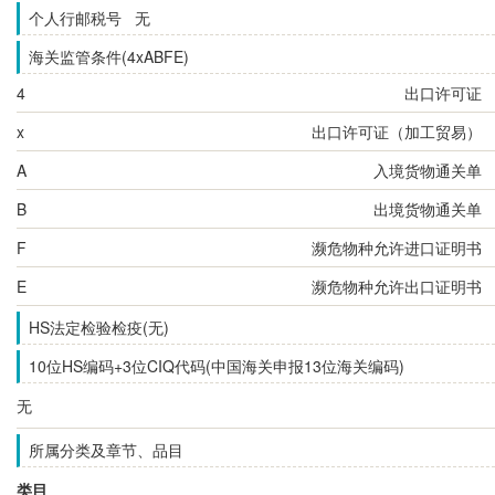
个人行邮税号 无
海关监管条件(4xABFE)
4
出口许可证
x
出口许可证（加工贸易）
A
入境货物通关单
B
出境货物通关单
F
濒危物种允许进口证明书
E
濒危物种允许出口证明书
HS法定检验检疫(无)
10位HS编码+3位CIQ代码(中国海关申报13位海关编码)
无
所属分类及章节、品目
类目