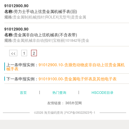
91012900.90
名称:
劳力士手动上弦贵金属机械手表(旧)
规格:
贵金属制|机械|指针|ROLEX|无型号|是贵金属
91012900.90
名称:
贵金属非自动上弦机械表(不含表带)
规格:
贵金属|机械非自动|指针|宝格丽|101842等|贵金
<<
1
2
上一条申报实例：
91012900.10-含濒危动物皮非自动上弦贵金属机
械手表
下一条申报实例：
91019100.00-贵金属电子怀表及其他电子表
首页
热门查询
HSCODE目录
友情链接：
365外贸网
©2026 海关编码查询
沪ICP备09022923号-1