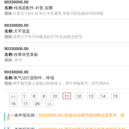
90330000.00
名称:
传感器配件-衬套,齿圈
规格:
日系五十铃2.6L等大卡车通用,采集汽车轮速信号的零配
90330000.00
名称:
天平底盘
规格:
适用小于等于50毫克的天平|无品牌|无型号
90330000.00
名称:
按摩床垫基板
规格:
;;B15
90330000.00
名称:
氧气治疗器附件，终端
规格:
用于氧气吸入器接口和插座上，用于传输氧气，供气用|KA
<<
1
8
9
10
11
12
13
14
15
16
17
26
>>
上一条申报实例：
90329000.90-其他自动调节或控制仪器零件、附
件
下一条申报实例：
90330000.10-用于90章环境产品的其他税目未列