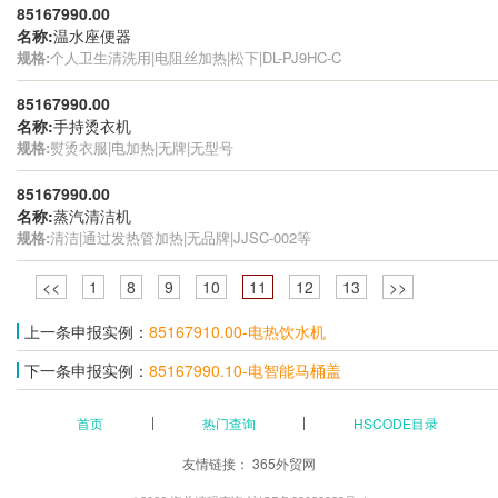
85167990.00
名称:
温水座便器
规格:
个人卫生清洗用|电阻丝加热|松下|DL-PJ9HC-C
85167990.00
名称:
手持烫衣机
规格:
熨烫衣服|电加热|无牌|无型号
85167990.00
名称:
蒸汽清洁机
规格:
清洁|通过发热管加热|无品牌|JJSC-002等
<<
1
8
9
10
11
12
13
>>
上一条申报实例：
85167910.00-电热饮水机
下一条申报实例：
85167990.10-电智能马桶盖
首页
热门查询
HSCODE目录
友情链接：
365外贸网