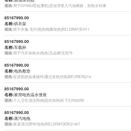
规格:
用于QY90U型起重机|进油管喷入汽油燃烧，加热冷却液
85167990.00
名称:
烘衣架
规格:
烘干衣服,毛巾|电热线圈加热|BELDRAY|EH11
85167990.00
名称:
车载杯
规格:
用于汽车加热水|电热|无品牌|无型号
85167990.00
名称:
电热敷垫
规格:
促进肌肤血液循环|通过发热丝线|BEURER|214.
85167990.00
名称:
家用电热温水便座
规格:
个人卫生清洗用|电阻丝加热|松下|CH323W
85167990.00
名称:
蒸汽地拖
规格:
家居清洁|即时加热|BELDRAY|KBQ1407