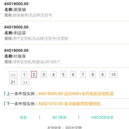
84519000.00
名称:
膨胀轴
规格:
膨胀轴用|无品牌|无型号
84519000.00
名称:
剥边器
规格:
用于定型机|无品牌|无型号|无需报
84519000.00
名称:
针板座
规格:
理和定型机用|建达|JD 020-7
<<
1
2
3
4
5
6
7
8
9
10
21
>>
上一条申报实例：
84518000.90-品目8451未列名的其他机器
下一条申报实例：
84521010.00-多功能家用型缝纫机
首页
热门查询
HSCODE目录
友情链接：
365外贸网