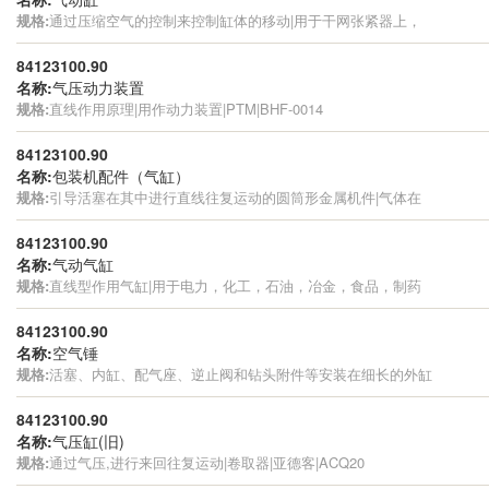
规格:
通过压缩空气的控制来控制缸体的移动|用于干网张紧器上，
84123100.90
名称:
气压动力装置
规格:
直线作用原理|用作动力装置|PTM|BHF-0014
84123100.90
名称:
包装机配件（气缸）
规格:
引导活塞在其中进行直线往复运动的圆筒形金属机件|气体在
84123100.90
名称:
气动气缸
规格:
直线型作用气缸|用于电力，化工，石油，冶金，食品，制药
84123100.90
名称:
空气锤
规格:
活塞、内缸、配气座、逆止阀和钻头附件等安装在细长的外缸
84123100.90
名称:
气压缸(旧)
规格:
通过气压,进行来回往复运动|卷取器|亚德客|ACQ20