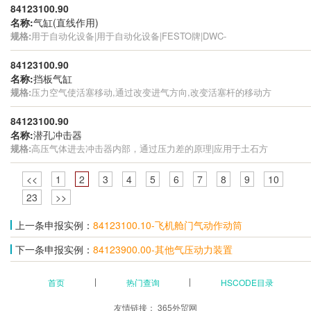
84123100.90
名称:
气缸(直线作用)
规格:
用于自动化设备|用于自动化设备|FESTO牌|DWC-
84123100.90
名称:
挡板气缸
规格:
压力空气使活塞移动,通过改变进气方向,改变活塞杆的移动方
84123100.90
名称:
潜孔冲击器
规格:
高压气体进去冲击器内部，通过压力差的原理|应用于土石方
<<
1
2
3
4
5
6
7
8
9
10
23
>>
上一条申报实例：
84123100.10-飞机舱门气动作动筒
下一条申报实例：
84123900.00-其他气压动力装置
首页
热门查询
HSCODE目录
友情链接：
365外贸网