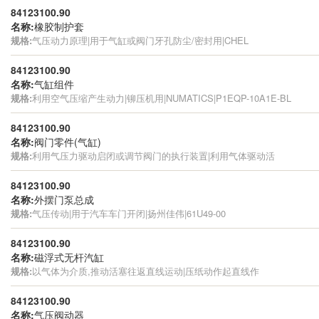
84123100.90
名称:
橡胶制护套
规格:
气压动力原理|用于气缸或阀门牙孔防尘/密封用|CHEL
84123100.90
名称:
气缸组件
规格:
利用空气压缩产生动力|铆压机用|NUMATICS|P1EQP-10A1E-BL
84123100.90
名称:
阀门零件(气缸)
规格:
利用气压力驱动启闭或调节阀门的执行装置|利用气体驱动活
84123100.90
名称:
外摆门泵总成
规格:
气压传动|用于汽车车门开闭|扬州佳伟|61U49-00
84123100.90
名称:
磁浮式无杆汽缸
规格:
以气体为介质,推动活塞往返直线运动|压纸动作起直线作
84123100.90
名称:
气压阀动器