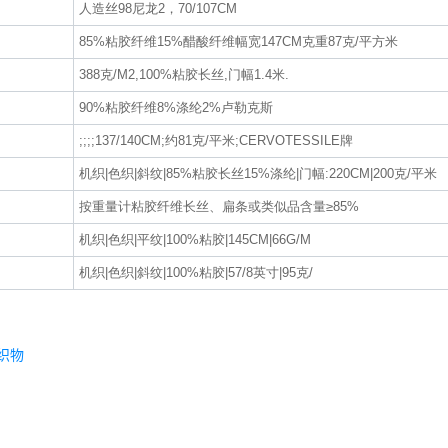
人造丝98尼龙2，70/107CM
85%粘胶纤维15%醋酸纤维幅宽147CM克重87克/平方米
388克/M2,100%粘胶长丝,门幅1.4米.
90%粘胶纤维8%涤纶2%卢勒克斯
;;;;137/140CM;约81克/平米;CERVOTESSILE牌
机织|色织|斜纹|85%粘胶长丝15%涤纶|门幅:220CM|200克/平米
按重量计粘胶纤维长丝、扁条或类似品含量≥85%
机织|色织|平纹|100%粘胶|145CM|66G/M
机织|色织|斜纹|100%粘胶|57/8英寸|95克/
机织物