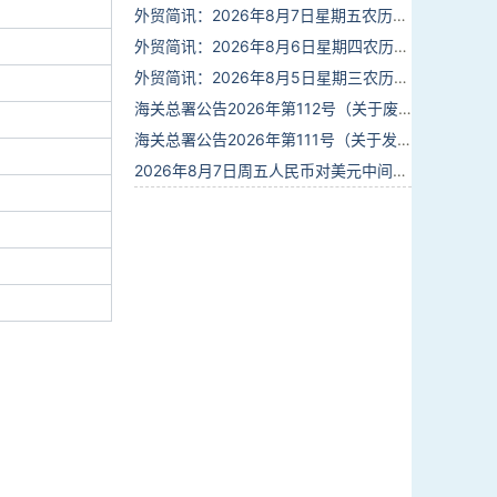
外贸简讯：2026年8月7日星期五农历六月廿五
外贸简讯：2026年8月6日星期四农历六月廿四
外贸简讯：2026年8月5日星期三农历六月廿三
海关总署公告2026年第112号（关于废止部分卫生检疫类规范性文件的公告）
海关总署公告2026年第111号（关于发布《进出境动植物检疫处理监督管理工作规定》《进出境卫生处理监督管理工作规定》的公告）
2026年8月7日周五人民币对美元中间价报6.7904调贬9个基点