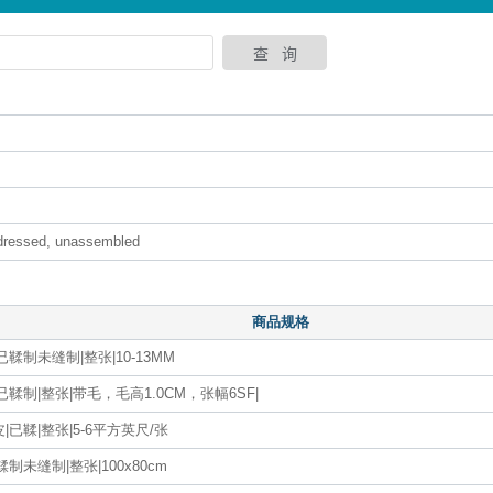
r dressed, unassembled
商品规格
已鞣制未缝制|整张|10-13MM
已鞣制|整张|带毛，毛高1.0CM，张幅6SF|
|已鞣|整张|5-6平方英尺/张
鞣制未缝制|整张|100x80cm