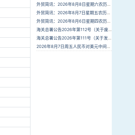
外贸简讯：2026年8月8日星期六农历六月廿六
外贸简讯：2026年8月7日星期五农历六月廿五
外贸简讯：2026年8月6日星期四农历六月廿四
海关总署公告2026年第112号（关于废止部分卫生检疫类规范性文件的公告）
海关总署公告2026年第111号（关于发布《进出境动植物检疫处理监督管理工作规定》《进出境卫生处理监督管理工作规定》的公告）
2026年8月7日周五人民币对美元中间价报6.7904调贬9个基点