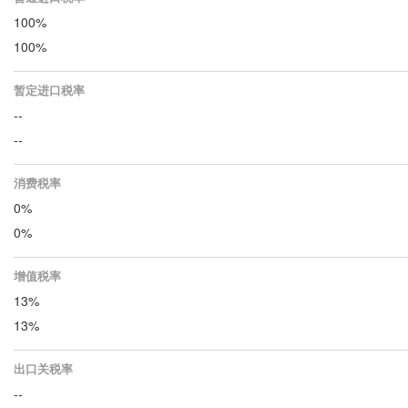
100%
100%
暂定进口税率
--
--
消费税率
0%
0%
增值税率
13%
13%
出口关税率
--