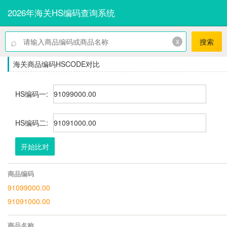
2026年海关HS编码查询系统
⌕
x
搜索
海关商品编码HSCODE对比
HS编码一:
HS编码二:
开始比对
商品编码
91099000.00
91091000.00
商品名称