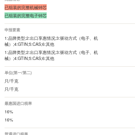
已组装的完整机械钟芯
已组装的完整电子钟芯
申报要素
1:品牌类型;2:出口享惠情况;3:驱动方式（电子、机
械）;4:GTIN;5:CAS;6:其他
1:品牌类型;2:出口享惠情况;3:驱动方式（电子、机
械）;4:GTIN;5:CAS;6:其他
单位(第一/第二)
只/千克
只/千克
最惠国进口税率
16%
16%
普通进口税率