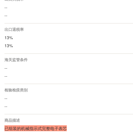
--
--
出口退税率
13%
13%
海关监管条件
--
--
检验检疫类别
--
--
商品描述
已组装的机械指示式完整电子表芯