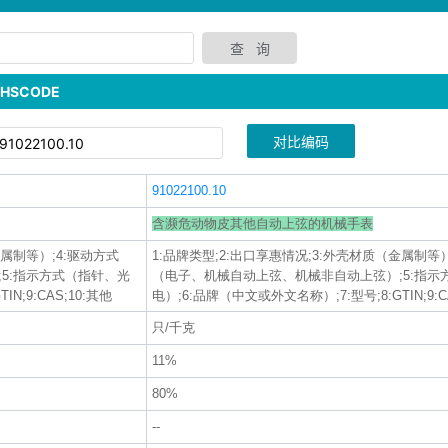
SCODE
对比编码
91022100.10
含濒危动物皮其他自动上弦的机械手表
金属制等）;4:驱动方式
1:品牌类型;2:出口享惠情况;3:外壳材质（金属制等）
5:指示方式（指针、光
（电子、机械自动上弦、机械非自动上弦）;5:指示
N;9:CAS;10:其他
电）;6:品牌（中文或外文名称）;7:型号;8:GTIN;9:C
只/千克
11%
80%
--