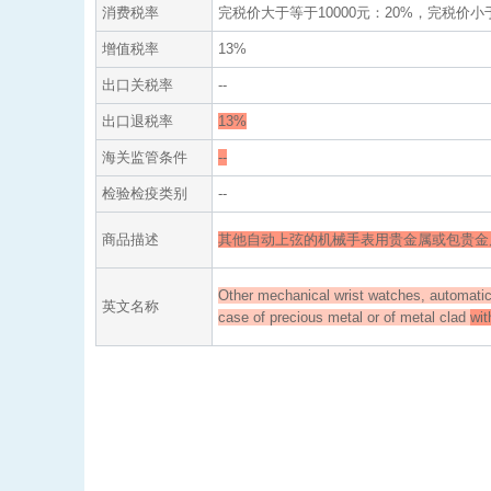
消费税率
完税价大于等于10000元：20%，完税价小于
增值税率
13%
出口关税率
--
出口退税率
13%
海关监管条件
--
检验检疫类别
--
商品描述
其他自动上弦的机械手表用贵金属或包贵金
Other mechanical wrist watches, automati
英文名称
case of precious metal or of metal clad
wit