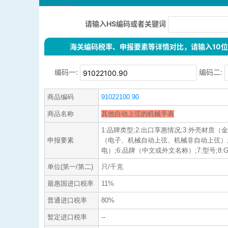
请输入HS编码或者关键词
海关编码税率、申报要素等详情对比，请输入10位H
编码一:
编码二:
商品编码
91022100.90
商品名称
其他自动上弦的机械手表
1:品牌类型;2:出口享惠情况;3:外壳材质（
申报要素
（电子、机械自动上弦、机械非自动上弦）;
电）;6:品牌（中文或外文名称）;7:型号;8:GTI
单位(第一/第二)
只/千克
最惠国进口税率
11%
普通进口税率
80%
暂定进口税率
--