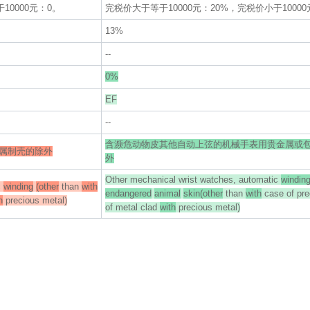
10000元：0。
完税价大于等于10000元：20%，完税价小于10000
13%
--
0%
EF
--
含濒危动物皮其他自动上弦的机械手表用贵金属或
属制壳的除外
外
Other mechanical wrist watches, automatic
winding
c
winding
(other
than
with
endangered
animal
skin(other
than
with
case of pre
h
precious metal)
of metal clad
with
precious metal)