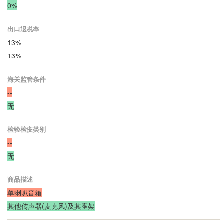
0%
出口退税率
13%
13%
海关监管条件
--
无
检验检疫类别
--
无
商品描述
单喇叭音箱
其他传声器(麦克风)及其座架