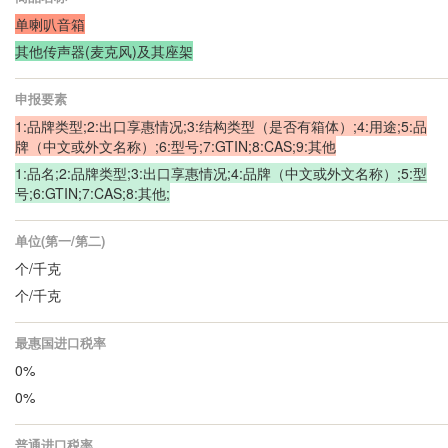
单喇叭音箱
其他传声器(麦克风)及其座架
申报要素
1:品牌类型;2:出口享惠情况;3:结构类型（是否有箱体）;4:用途;5:品
牌（中文或外文名称）;6:型号;7:GTIN;8:CAS;9:其他
1:品名;2:品牌类型;3:出口享惠情况;4:品牌（中文或外文名称）;5:型
号;6:GTIN;7:CAS;8:其他;
单位(第一/第二)
个/千克
个/千克
最惠国进口税率
0%
0%
普通进口税率