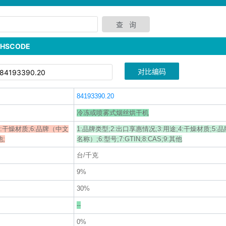
SCODE
对比编码
84193390.20
冷冻或喷雾式烟丝烘干机
;5:干燥材质;6:品牌（中文
1:品牌类型;2:出口享惠情况;3:用途;4:干燥材质;5
他;
名称）;6:型号;7:GTIN;8:CAS;9:其他
台/千克
9%
30%
--
0%