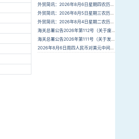
外贸简讯：2026年8月6日星期四农历六月廿四
外贸简讯：2026年8月5日星期三农历六月廿三
外贸简讯：2026年8月4日星期二农历六月廿二
海关总署公告2026年第112号（关于废止部分卫生检疫类规范性文件的公告）
海关总署公告2026年第111号（关于发布《进出境动植物检疫处理监督管理工作规定》《进出境卫生处理监督管理工作规定》的公告）
2026年8月6日周四人民币对美元中间价报6.7895调贬6个基点