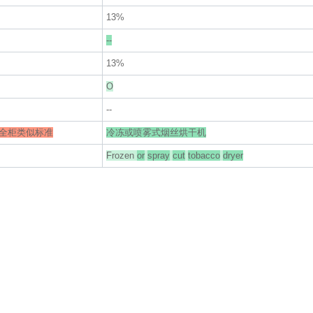
13%
--
13%
O
--
全柜类似标准
冷冻或喷雾式烟丝烘干机
Frozen
or
spray
cut
tobacco
dryer