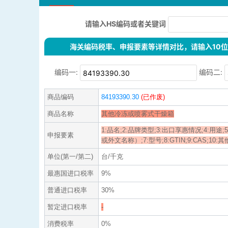
请输入HS编码或者关键词
海关编码税率、申报要素等详情对比，请输入10位H
编码一:
编码二:
商品编码
84193390.30
(已作废)
商品名称
其他冷冻或喷雾式干燥箱
1:品名;2:品牌类型;3:出口享惠情况;4:用途
申报要素
或外文名称）;7:型号;8:GTIN;9:CAS;10:其
单位(第一/第二)
台/千克
最惠国进口税率
9%
普通进口税率
30%
暂定进口税率
-
消费税率
0%