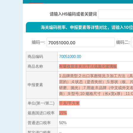
请输入HS编码或者关键词
海关编码税率、申报要素等详情对比，请输入10位H
编码一:
编码二:
商品编码
70051000.00
商品名称
有吸收层非夹丝浮法或抛光玻璃板
1:品牌类型;2:出口享惠情况;3:加工方法
层的）;4:状态（是否夹丝）;5:形状（板、
申报要素
研磨、抛光）;7:用途;8:品牌（中文或外
商）;9:型号;10:规格尺寸（长x宽x厚）;11:GT
单位(第一/第二)
千克/平方米
最惠国进口税率
15%
普通进口税率
50%
暂定进口税率
--