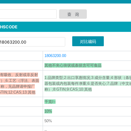
SCODE
对比编码
18063200.00
其他不夹心块状或条状含可可食品
（具有吸收、反射或非反射
1:品牌类型;2:出口享惠情况;3:成分含量;4:形状（条
片）;6:工艺（浮法、表面
器包装或内包装每件净重;6:是否夹心;7:品牌（中
文名称，无品牌请申报厂
称）;8:GTIN;9:CAS;10:其他
IN;12:CAS;13:其他
千克/--
10%
50%
--