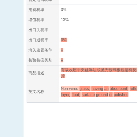
消费税率
0%
增值税率
13%
出口关税率
--
出口退税率
0%
海关监管条件
--
检验检疫类别
--
有吸收层非夹丝浮法或抛光玻璃板包括有反
商品描述
片
Non-wired
glass,
having
an
absorbent,
refl
英文名称
layer,
float,
surface
ground
or
polished