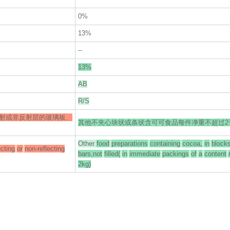
0%
13%
--
13%
AB
R/S
射或非反射层的玻璃板、
其他不夹心块状或条状含可可食品每件净重不超过2
Other
food
preparations
containing
cocoa,
in
blocks
ecting
or
non-reflecting
bars,not
filled(
in
immediate
packings
of
a
content
2kg)