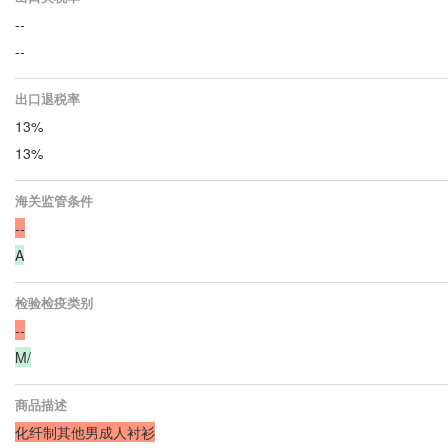
--
--
出口退税率
13%
13%
海关监管条件
--
A
检验检疫类别
--
M/
商品描述
化纤制其他男成人衬衫