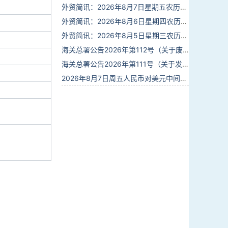
外贸简讯：2026年8月7日星期五农历六月廿五
外贸简讯：2026年8月6日星期四农历六月廿四
外贸简讯：2026年8月5日星期三农历六月廿三
海关总署公告2026年第112号（关于废止部分卫生检疫类规范性文件的公告）
海关总署公告2026年第111号（关于发布《进出境动植物检疫处理监督管理工作规定》《进出境卫生处理监督管理工作规定》的公告）
2026年8月7日周五人民币对美元中间价报6.7904调贬9个基点