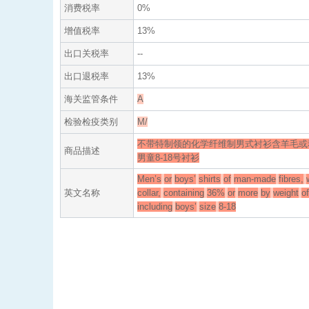
消费税率
0%
增值税率
13%
出口关税率
--
出口退税率
13%
海关监管条件
A
检验检疫类别
M/
不带特制领的化学纤维制男式衬衫含羊毛或动
商品描述
男童8-18号衬衫
Men’s
or
boys’
shirts
of
man-made
fibres,
英文名称
collar,
containing
36%
or
more
by
weight
of
including
boys’
size
8-18