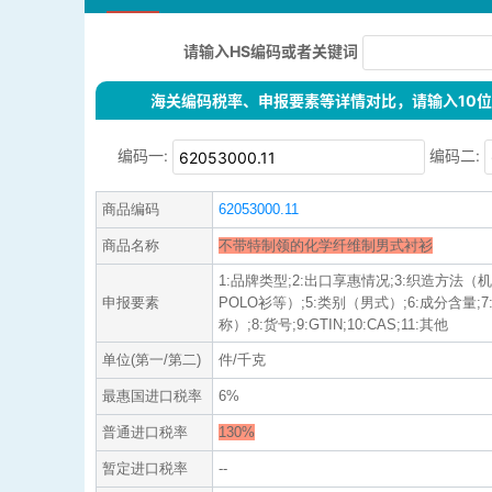
请输入HS编码或者关键词
海关编码税率、申报要素等详情对比，请输入10位H
编码一:
编码二:
商品编码
62053000.11
商品名称
不带特制领的化学纤维制男式衬衫
1:品牌类型;2:出口享惠情况;3:织造方法（
申报要素
POLO衫等）;5:类别（男式）;6:成分含量
称）;8:货号;9:GTIN;10:CAS;11:其他
单位(第一/第二)
件/千克
最惠国进口税率
6%
普通进口税率
130%
暂定进口税率
--