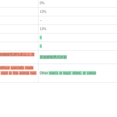
0%
13%
--
13%
--
--
物细毛36%及以上,含
其他棉制男式衬衫
without
specially
made
wool
or
fine
animal
hair,
Other
men’s
or
boys’
shirts,
of
cotton