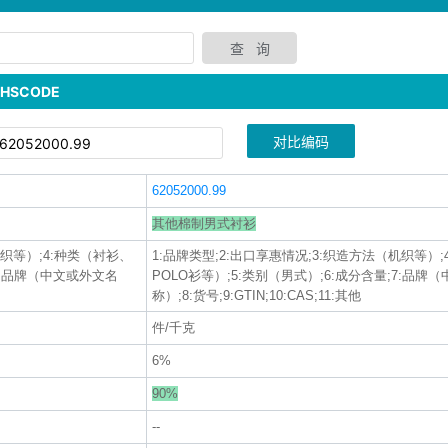
SCODE
对比编码
62052000.99
其他棉制男式衬衫
机织等）;4:种类（衬衫、
1:品牌类型;2:出口享惠情况;3:织造方法（机织等）
;7:品牌（中文或外文名
POLO衫等）;5:类别（男式）;6:成分含量;7:品牌
称）;8:货号;9:GTIN;10:CAS;11:其他
件/千克
6%
90%
--