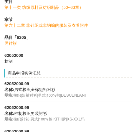
类目
第十一类 纺织原料及纺织制品（50~63章）
章节
第六十二章 非针织或非钩编的服装及衣着附件
品目「6205」
男衬衫
62052000
棉制
商品申报实例汇总
62052000.99
名称:
男式梭织全棉短袖衬衫
规格:
梭织|短袖衬衫|男式|100%棉|DESCENDANT
62052000.99
名称:
棉制梭织男装衬衫
规格:
梭织|衬衫|男式|100%棉|KITH牌|XS-XXL码
62052000.99