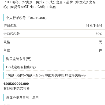
POLO衫等）;5:类别（男式）;6:成分含量;7:品牌（中文或外文名
称）;8:货号;9:GTIN;10:CAS;11:其他
个人行邮税号 「04010400」
行邮名称
衬衫/T恤衫
进口税税款
30%
规格
无
单位
件
海关监管条件(无)
HS法定检验检疫(无)
10位HS编码+3位CIQ代码(中国海关申报13位海关编码)
6205200099.999
其他棉制男式衬衫
所属分类及章节、品目