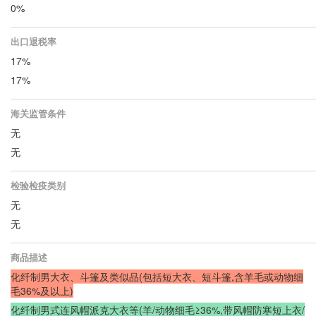
0%
出口退税率
17%
17%
海关监管条件
无
无
检验检疫类别
无
无
商品描述
化纤制男大衣、斗篷及类似品(包括短大衣、短斗篷,含羊毛或动物细
毛36%及以上)
化纤制男式连风帽派克大衣等(羊/动物细毛≥36%,带风帽防寒短上衣/