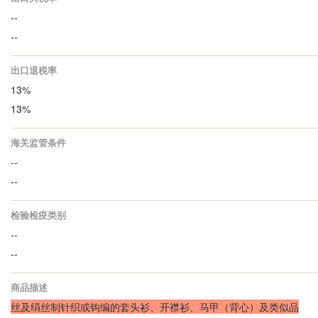
--
--
出口退税率
13%
13%
海关监管条件
--
--
检验检疫类别
--
--
商品描述
丝及绢丝制针织或钩编的套头衫、开襟衫、马甲（背心）及类似品