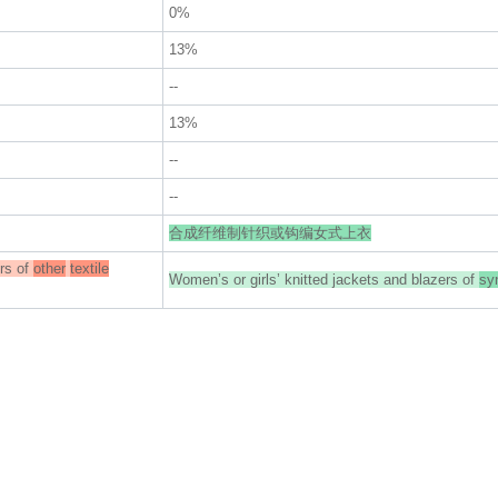
0%
13%
--
13%
--
--
合成纤维制针织或钩编女式上衣
ers of
other
textile
Women’s or girls’ knitted jackets and blazers of
sy