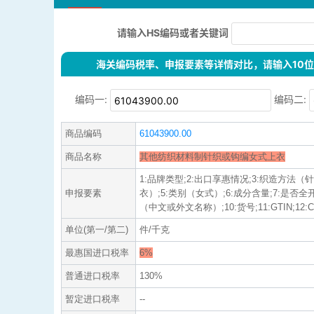
请输入HS编码或者关键词
海关编码税率、申报要素等详情对比，请输入10位H
编码一:
编码二:
商品编码
61043900.00
商品名称
其他纺织材料制针织或钩编女式上衣
1:品牌类型;2:出口享惠情况;3:织造方法（
申报要素
衣）;5:类别（女式）;6:成分含量;7:是否全开
（中文或外文名称）;10:货号;11:GTIN;12:C
单位(第一/第二)
件/千克
最惠国进口税率
6%
普通进口税率
130%
暂定进口税率
--