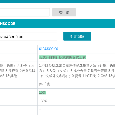
SCODE
对比编码
61043300.00
合成纤维制针织或钩编女式上衣
针织、钩编）;4:种类（上
1:品牌类型;2:出口享惠情况;3:织造方法（针织、钩
襟;8:是否有拉链;9:品牌
衣）;5:类别（女式）;6:成分含量;7:是否全开襟;8:
AS;13:其他
（中文或外文名称）;10:货号;11:GTIN;12:CAS;13
件/千克
10%
130%
--