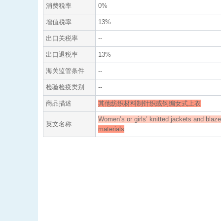
消费税率
0%
增值税率
13%
出口关税率
--
出口退税率
13%
海关监管条件
--
检验检疫类别
--
商品描述
其他纺织材料制针织或钩编女式上衣
Women’s or girls’ knitted jackets and blaz
英文名称
materials