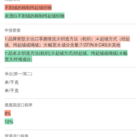
不割绒的棉制纬起绒织物
未漂白不割绒的棉制纬起绒织物
申报要素
1:品牌类型;2:出口享惠情况;3:织造方法（机织）;4:起绒方式（经起
绒、纬起绒或绳绒）;5:幅宽;6:成分含量;7:GTIN;8:CAS;9:其他
1:品名;2:织造方法(机织);3:起绒方式(经起绒、纬起绒或绳绒);4:幅
宽;5:纤维成分;
单位(第一/第二)
米/千克
米/千克
最惠国进口税率
8%
12%
普通进口税率