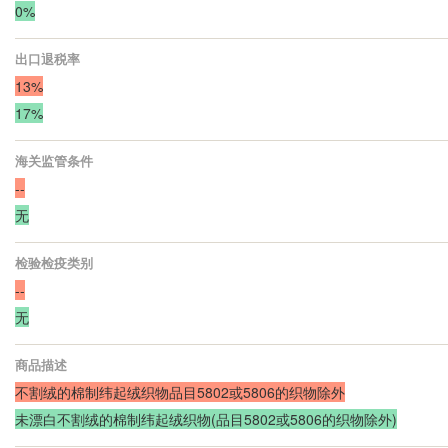
0%
出口退税率
13%
17%
海关监管条件
--
无
检验检疫类别
--
无
商品描述
不割绒的棉制纬起绒织物品目5802或5806的织物除外
未漂白不割绒的棉制纬起绒织物(品目5802或5806的织物除外)