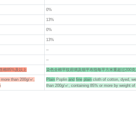
0%
13%
0%
13%
--
--
含棉85%及以上
染色全棉平纹府绸及细平布指每平方米重超过200克,
g more than 200g/㎡,
Plain
Poplin
and
fine
plain
cloth of cotton, dyed, w
n
than 200g/㎡, containing 85% or more by weight of