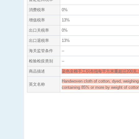
消费税率
0%
增值税率
13%
出口关税率
0%
出口退税率
13%
海关监管条件
--
检验检疫类别
--
商品描述
染色全棉手工织布指每平方米重超过200克,
Handwoven cloth of cotton, dyed, weighin
英文名称
containing 85% or more by weight of cotto