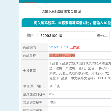
请输入HS编码或者关键词
海关编码税率、申报要素等详情对比，请输入10位H
编码一:
编码二:
商品编码
52093100.10
(已作废)
商品名称
染色全棉手工织布
1:品名;2:品牌类型;3:出口享惠情况;4:织
法（漂白、未漂白、色织、染色、印花等）;
申报要素
斜纹、其他三线或四线斜纹、其他斜;7:成分含
克重;10:品牌（中文或外文名称）;11:GTIN;12
单位(第一/第二)
米/千克
最惠国进口税率
8%
普通进口税率
70%
暂定进口税率
-