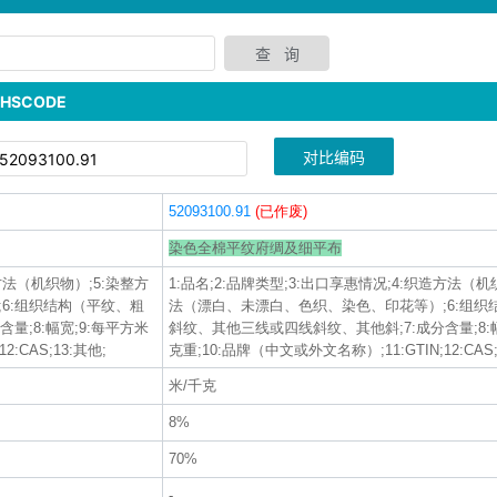
SCODE
对比编码
52093100.91
(已作废)
染色全棉平纹府绸及细平布
造方法（机织物）;5:染整方
1:品名;2:品牌类型;3:出口享惠情况;4:织造方法（机
6:组织结构（平纹、粗
法（漂白、未漂白、色织、染色、印花等）;6:组织
量;8:幅宽;9:每平方米
斜纹、其他三线或四线斜纹、其他斜;7:成分含量;8:幅
:CAS;13:其他;
克重;10:品牌（中文或外文名称）;11:GTIN;12:CAS;
米/千克
8%
70%
-