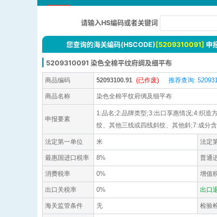
请输入HS编码或者关键词
您查询的海关编码(HSCODE)
[5209310091]
申
5209310091 染色全棉平纹府绸及细平布
商品编码
52093100.91
(已作废)
推荐查询: 520931
商品名称
染色全棉平纹府绸及细平布
1:品名;2:品牌类型;3:出口享惠情况;4
申报要素
纹、其他三线或四线斜纹、其他斜;7:成分含量;8:
法定第一单位
米
法定
最惠国进口税率
8%
普通
消费税率
0%
增值
出口关税率
0%
出口
海关监管条件
无
检验