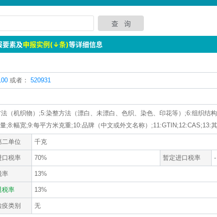
报要素及
申报实例(↓条)
等详细信息
00
或者：
520931
:织造方法（机织物）;5:染整方法（漂白、未漂白、色织、染色、印花等）;6:组织
幅宽;9:每平方米克重;10:品牌（中文或外文名称）;11:GTIN;12:CAS;13:其
第二单位
千克
进口税率
70%
暂定进口税率
-
税率
13%
退税率
13%
检疫类别
无