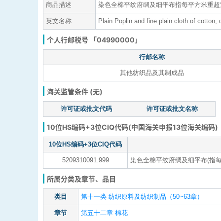
商品描述
染色全棉平纹府绸及细平布指每平方米重超过2
英文名称
Plain Poplin and fine plain cloth of cotto
个人行邮税号 「04990000」
行邮名称
其他纺织品及其制成品
海关监管条件 (无)
许可证或批文代码
许可证或批文名称
10位HS编码+3位CIQ代码(中国海关申报13位海关编码)
10位HS编码+3位CIQ代码
5209310091.999
染色全棉平纹府绸及细平布(指每平
所属分类及章节、品目
类目
第十一类 纺织原料及纺织制品（50~63章）
章节
第五十二章 棉花