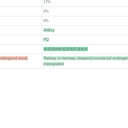
17%
0%
0%
4ABxy
PQ
未浸渍的铁道及电车道枕木
 endangered wood,
Railway or tramway sleepers(crossties)of endange
impregnated