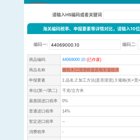
请输入HS编码或者关键词
海关编码税率、申报要素等详情对比，请输入10位H
编码一:
编码二:
商品编码
44069000.10
(已作废)
商品名称
濒危木已浸渍铁道及电车道枕木
申报要素
1:品名;2:加工方法(是否浸渍);3:规格(长×宽×
单位(第一/第二)
千克/立方米
最惠国进口税率
0%
普通进口税率
14%
暂定进口税率
--
消费税率
-