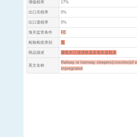
增值税率
17%
出口关税率
0%
出口退税率
0%
海关监管条件
FE
检验检疫类别
无
商品描述
濒危木已浸渍铁道及电车道枕木
Railway or tramway sleepers(crossties)of
英文名称
impregnated