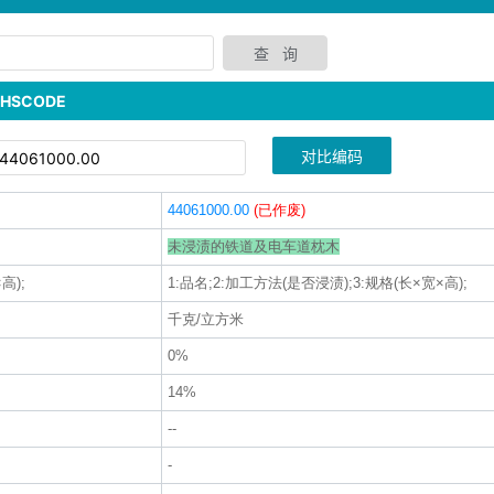
SCODE
对比编码
44061000.00
(已作废)
未浸渍的铁道及电车道枕木
高);
1:品名;2:加工方法(是否浸渍);3:规格(长×宽×高);
千克/立方米
0%
14%
--
-