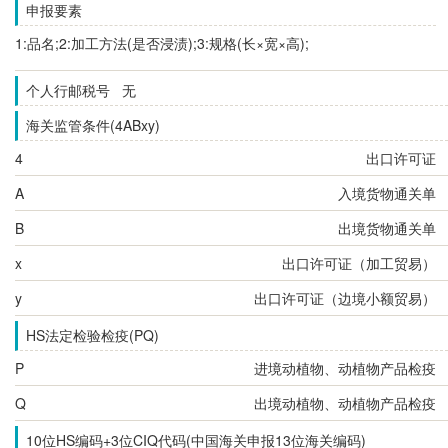
申报要素
1:品名;2:加工方法(是否浸渍);3:规格(长×宽×高);
个人行邮税号 无
海关监管条件(4ABxy)
4
出口许可证
A
入境货物通关单
B
出境货物通关单
x
出口许可证（加工贸易）
y
出口许可证（边境小额贸易）
HS法定检验检疫(PQ)
P
进境动植物、动植物产品检疫
Q
出境动植物、动植物产品检疫
10位HS编码+3位CIQ代码(中国海关申报13位海关编码)