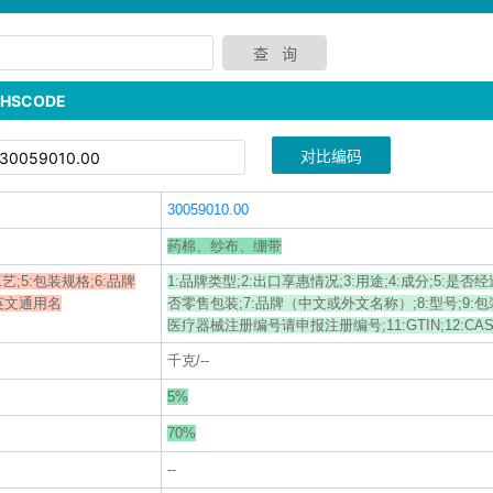
SCODE
对比编码
30059010.00
药棉、纱布、绷带
艺;5:包装规格;6:品牌
1:品牌类型;2:出口享惠情况;3:用途;4:成分;5:是否
:英文通用名
否零售包装;7:品牌（中文或外文名称）;8:型号;9:包
医疗器械注册编号请申报注册编号;11:GTIN;12:CAS
千克/--
5%
70%
--