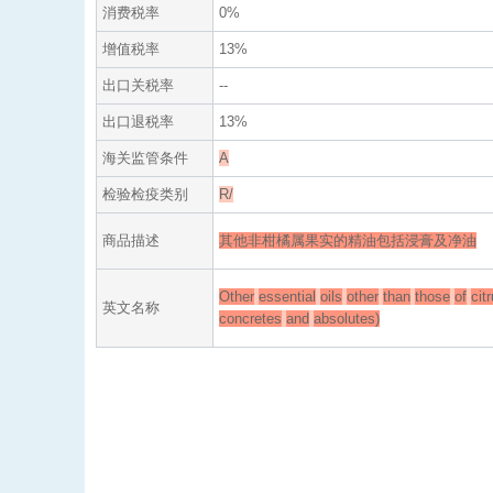
消费税率
0%
增值税率
13%
出口关税率
--
出口退税率
13%
海关监管条件
A
检验检疫类别
R/
商品描述
其他非柑橘属果实的精油包括浸膏及净油
Other
essential
oils
other
than
those
of
cit
英文名称
concretes
and
absolutes)