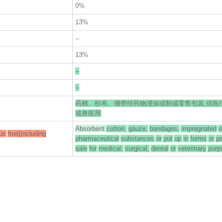
0%
13%
--
13%
--
--
药棉、纱布、绷带经药物浸涂或制成零售包装,供医
或兽医用
Absorbent
cotton,
gauze,
bandages,
impregnated
o
rus
fruit(including
pharmaceutical
substances
or
put
up
in
forms
or
p
sale
for
medical,
surgical,
dental
or
veterinary
purp