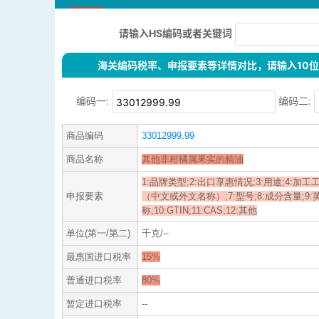
请输入HS编码或者关键词
海关编码税率、申报要素等详情对比，请输入10位H
编码一:
编码二:
商品编码
33012999.99
商品名称
其他非柑橘属果实的精油
1:品牌类型;2:出口享惠情况;3:用途;4:加工工
申报要素
（中文或外文名称）;7:型号;8:成分含量;9
称;10:GTIN;11:CAS;12:其他
单位(第一/第二)
千克/--
最惠国进口税率
15%
普通进口税率
80%
暂定进口税率
--