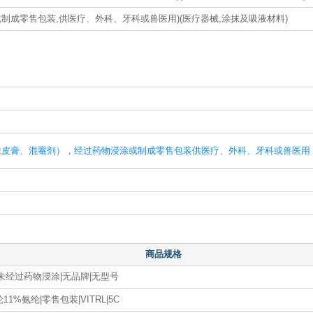
制成零售包装,供医疗、外科、牙科或兽医用)(医疗器械,涂抹及吸液材料)
）
橡皮膏、混罨剂），经过药物浸涂或制成零售包装供医疗、外科、牙科或兽医用
商品规格
|未经过药物浸涂|无品牌|无型号
11%氨纶|零售包装|VITRL|5C