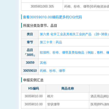
3005901000.305
药棉、纱布、绷带(经药物浸涂或
查看30059010.00编码更多的CIQ代码
所属分类及章节、品目
类目
第六类 化学工业及其相关工业的产品 （28~38章
章节
第三十章：药品
品目
软填料、纱布、绷带及类似物品（例如，敷料、
「3005」
30059
其他:
30059010
药棉、纱布、绷带
申报实例汇总
HS编码
商品名称
30059010.00
棉片
酒店用品|棉
30059010.00
管状绷带
医用|89%涤纶