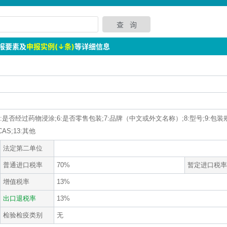
报要素及
申报实例(↓条)
等详细信息
分;5:是否经过药物浸涂;6:是否零售包装;7:品牌（中文或外文名称）;8:型号;9:包装
AS;13:其他
法定第二单位
普通进口税率
70%
暂定进口税率
增值税率
13%
出口退税率
13%
检验检疫类别
无