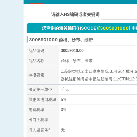
请输入HS编码或者关键词
您查询的海关编码(HSCODE)
[3005901000]
申
3005901000 药棉、纱布、绷带
商品编码
30059010.00
商品名称
药棉、纱布、绷带
1:品牌类型;2:出口享惠情况;3:用途;4:成
申报要素
器械注册编号请申报注册编号;11:GTIN;12:C
法定第一单位
千克
最惠国进口税率
5%
消费税率
0%
出口关税率
海关监管条件
无