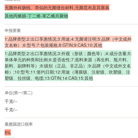
无菌外科肠线、类似的无菌缝合材料,无菌昆布及其塞条
其他丙烯腈-丁二烯-苯乙烯共聚物
申报要素
1:品牌类型;2:出口享惠情况;3:用途;4:无菌请注明;5:品牌（中文或外
文名称）;6:型号;7:包装规格;8:GTIN;9:CAS;10:其他
1:品牌类型;2:出口享惠情况;3:外观（形状；颜色等）;4:成分含量;5:
单体单元的种类和比例;6:是否改性;7:底料来源（再生料、瓶片料、
新料、副牌料等）;8:级别（正品、非正品）;9:品牌（中文或外文名
称）;10:型号;11:签约日期;12:用途（薄膜级、注射级、吹塑级、注
塑级、拉丝级、电缆;13:GTIN;14:CAS;15:其他
单位(第一/第二)
千克/--
千克/--
最惠国进口税率
5%