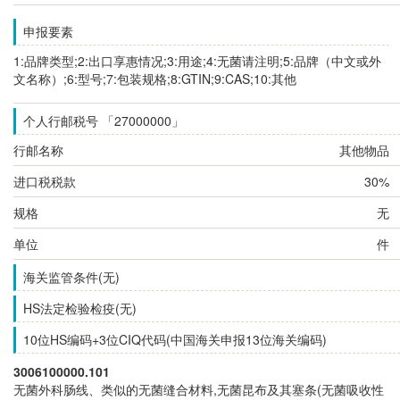
申报要素
1:品牌类型;2:出口享惠情况;3:用途;4:无菌请注明;5:品牌（中文或外
文名称）;6:型号;7:包装规格;8:GTIN;9:CAS;10:其他
个人行邮税号 「27000000」
行邮名称
其他物品
进口税税款
30%
规格
无
单位
件
海关监管条件(无)
HS法定检验检疫(无)
10位HS编码+3位CIQ代码(中国海关申报13位海关编码)
3006100000.101
无菌外科肠线、类似的无菌缝合材料,无菌昆布及其塞条(无菌吸收性