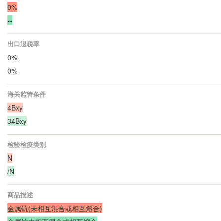
0%
--
出口退税率
0%
0%
海关监管条件
4Bxy
34Bxy
检验检疫类别
N
/N
商品描述
金属钪(未相互混合或相互熔合)