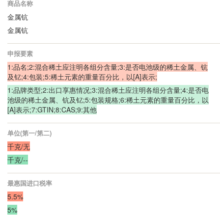
商品名称
金属钪
金属钪
申报要素
1:品名;2:混合稀土应注明各组分含量;3:是否电池级的稀土金属、钪
及钇;4:包装;5:稀土元素的重量百分比，以[A]表示;
1:品牌类型;2:出口享惠情况;3:混合稀土应注明各组分含量;4:是否电
池级的稀土金属、钪及钇;5:包装规格;6:稀土元素的重量百分比，以
[A]表示;7:GTIN;8:CAS;9:其他
单位(第一/第二)
千克/无
千克/--
最惠国进口税率
5.5%
5%