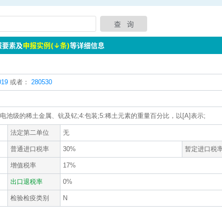
报要素及
申报实例(↓条)
等详细信息
19
或者：
280530
否电池级的稀土金属、钪及钇;4:包装;5:稀土元素的重量百分比，以[A]表示;
法定第二单位
无
普通进口税率
30%
暂定进口税
增值税率
17%
出口退税率
0%
检验检疫类别
N