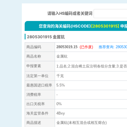
请输入HS编码或者关键词
您查询的海关编码(HSCODE)
[2805301915]
申
2805301915 金属钪
商品编码
28053019.15
(已作废)
推荐查询: 280530
商品名称
金属钪
申报要素
1:品名;2:混合稀土应注明各组分含量;3:是
法定第一单位
千克
最惠国进口税率
5.5%
消费税率
-
出口关税率
0%
海关监管条件
4Bxy
商品描述
金属钪(未相互混合或相互熔合)