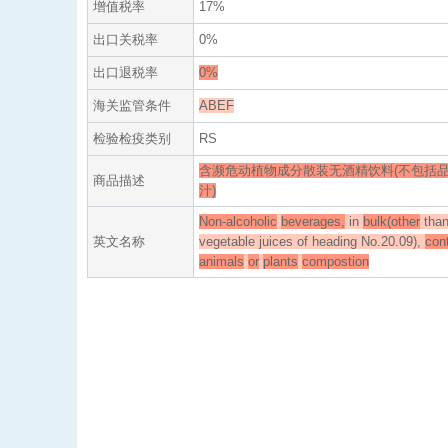
增值税率
17%
出口关税率
0%
出口退税率
0%
海关监管条件
ABEF
检验检疫类别
RS
含濒危动植物成分散装无酒精饮料(不包括品
商品描述
汁)
Non-alcoholic
beverages,
in
bulk(other
than
英文名称
vegetable juices of heading No.20.09),
con
animals
or
plants
compostion