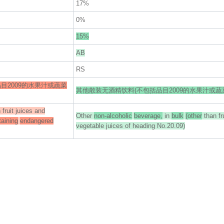
17%
0%
15%
AB
RS
目2009的水果汁或蔬菜
其他散装无酒精饮料(不包括品目2009的水果汁或蔬
 fruit juices and
Other
non-alcoholic
beverage,
in
bulk
(other
than fr
taining
endangered
vegetable juices of heading No.20.09)