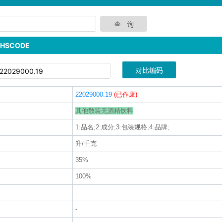
SCODE
对比编码
22029000.19
(已作废)
其他散装无酒精饮料
1:品名;2:成分;3:包装规格;4:品牌;
升/千克
35%
100%
--
-