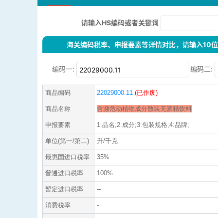
请输入HS编码或者关键词
海关编码税率、申报要素等详情对比，请输入10位H
编码一:
编码二:
商品编码
22029000.11
(已作废)
商品名称
含濒危动植物成分散装无酒精饮料
申报要素
1:品名;2:成分;3:包装规格;4:品牌;
单位(第一/第二)
升/千克
最惠国进口税率
35%
普通进口税率
100%
暂定进口税率
--
消费税率
-