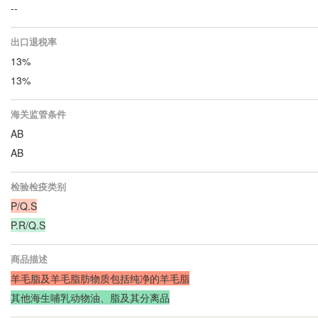
--
出口退税率
13%
13%
海关监管条件
AB
AB
检验检疫类别
P/Q.S
P.R/Q.S
商品描述
羊毛脂及羊毛脂肪物质包括纯净的羊毛脂
其他海生哺乳动物油、脂及其分离品