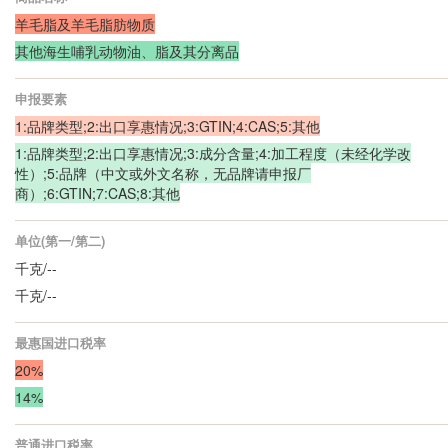
羊毛脂及羊毛脂肪物质
其他海生哺乳动物油、脂及其分离品
申报要素
1:品牌类型;2:出口享惠情况;3:GTIN;4:CAS;5:其他
1:品牌类型;2:出口享惠情况;3:成分含量;4:加工程度（未经化学改
性）;5:品牌（中文或外文名称，无品牌请申报厂
商）;6:GTIN;7:CAS;8:其他
单位(第一/第二)
千克/--
千克/--
最惠国进口税率
20%
14%
普通进口税率