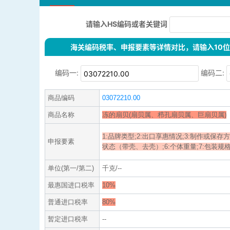
请输入HS编码或者关键词
海关编码税率、申报要素等详情对比，请输入10位H
编码一:
编码二:
商品编码
03072210.00
商品名称
冻的扇贝(扇贝属、栉孔扇贝属、巨扇贝属)
1:品牌类型;2:出口享惠情况;3:制作或保存方
申报要素
状态（带壳、去壳）;6:个体重量;7:包装规格;8:G
单位(第一/第二)
千克/--
最惠国进口税率
10%
普通进口税率
80%
暂定进口税率
--