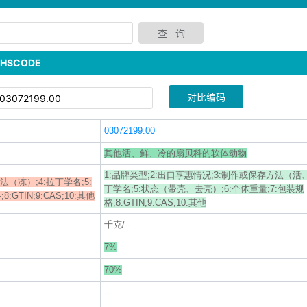
SCODE
对比编码
03072199.00
其他活、鲜、冷的扇贝科的软体动物
1:品牌类型;2:出口享惠情况;3:制作或保存方法（活
法（冻）;4:拉丁学名;5:
丁学名;5:状态（带壳、去壳）;6:个体重量;7:包装规
TIN;9:CAS;10:其他
格;8:GTIN;9:CAS;10:其他
千克/--
7%
70%
--