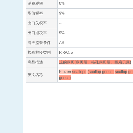
消费税率
0%
增值税率
9%
出口关税率
--
出口退税率
9%
海关监管条件
AB
检验检疫类别
P.R/Q.S
商品描述
冻的扇贝(扇贝属、栉孔扇贝属、巨扇贝属)
Frozen
scallops
(scallop
genus,
scallop
ge
英文名称
genus)