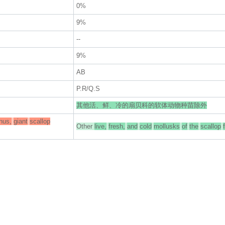
0%
9%
--
9%
AB
P.R/Q.S
其他活、鲜、冷的扇贝科的软体动物种苗除外
nus,
giant
scallop
Other
live,
fresh,
and
cold
mollusks
of
the
scallop