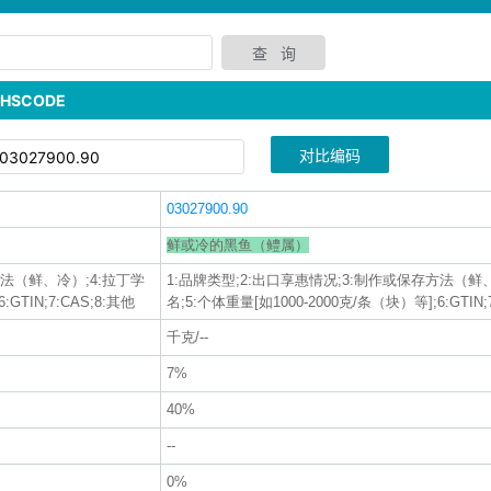
SCODE
对比编码
03027900.90
鲜或冷的黑鱼（鳢属）
方法（鲜、冷）;4:拉丁学
1:品牌类型;2:出口享惠情况;3:制作或保存方法（鲜
GTIN;7:CAS;8:其他
名;5:个体重量[如1000-2000克/条（块）等];6:GTIN;
千克/--
7%
40%
--
0%