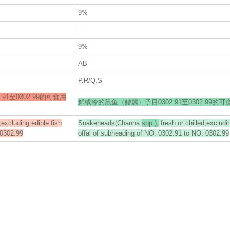
9%
--
9%
AB
P.R/Q.S
1至0302.99的可食用
鲜或冷的黑鱼（鳢属）子目0302.91至0302.99的
,excluding edible fish
Snakeheads(Channa
spp.),
fresh or chilled,excludin
 0302.99
offal of subheading of NO. 0302.91 to NO. 0302.99