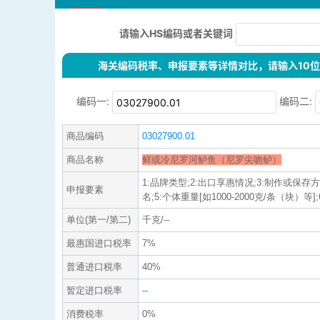
请输入HS编码或者关键词
海关编码税率、申报要素等详情对比，请输入10位H
编码一:
编码二:
商品编码
03027900.01
商品名称
鲜或冷尼罗河鲈鱼（尼罗尖吻鲈）
1:品牌类型;2:出口享惠情况;3:制作或保存
申报要素
名;5:个体重量[如1000-2000克/条（块）等];6:
单位(第一/第二)
千克/--
最惠国进口税率
7%
普通进口税率
40%
暂定进口税率
--
消费税率
0%