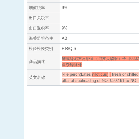
增值税率
9%
出口关税率
--
出口退税率
9%
海关监管条件
AB
检验检疫类别
P.R/Q.S
鲜或冷尼罗河鲈鱼（尼罗尖吻鲈）子目0302.9
商品描述
鱼杂碎除外
Nile perch(Lates
niloticus)
,
fresh or chilled
英文名称
offal of subheading of NO. 0302.91 to NO.