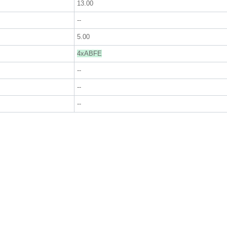
13.00
--
5.00
4xABFE
--
--
--