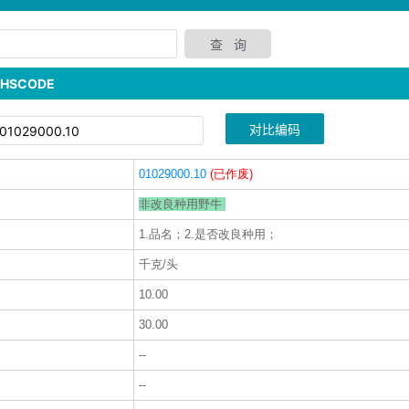
SCODE
对比编码
01029000.10
(已作废)
非改良种用野牛
1.品名；2.是否改良种用；
千克/头
10.00
30.00
--
--