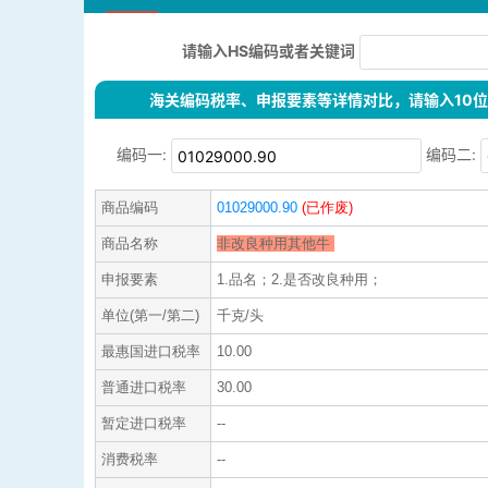
请输入HS编码或者关键词
海关编码税率、申报要素等详情对比，请输入10位H
编码一:
编码二:
商品编码
01029000.90
(已作废)
商品名称
非改良种用其他牛
申报要素
1.品名；2.是否改良种用；
单位(第一/第二)
千克/头
最惠国进口税率
10.00
普通进口税率
30.00
暂定进口税率
--
消费税率
--