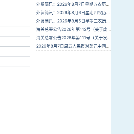
外贸简讯：2026年8月7日星期五农历六月廿五
外贸简讯：2026年8月6日星期四农历六月廿四
外贸简讯：2026年8月5日星期三农历六月廿三
海关总署公告2026年第112号（关于废止部分卫生检疫类规范性文件的公告）
海关总署公告2026年第111号（关于发布《进出境动植物检疫处理监督管理工作规定》《进出境卫生处理监督管理工作规定》的公告）
2026年8月7日周五人民币对美元中间价报6.7904调贬9个基点