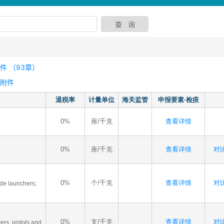
 （93章）
、附件
退税率
计量单位
海关监管
申报要素·检疫
0%
座/千克
查看详情
0%
座/千克
查看详情
对比
0%
个/千克
查看详情
对比
ade launchers;
0%
支/千克
查看详情
对比
ers, pistols and