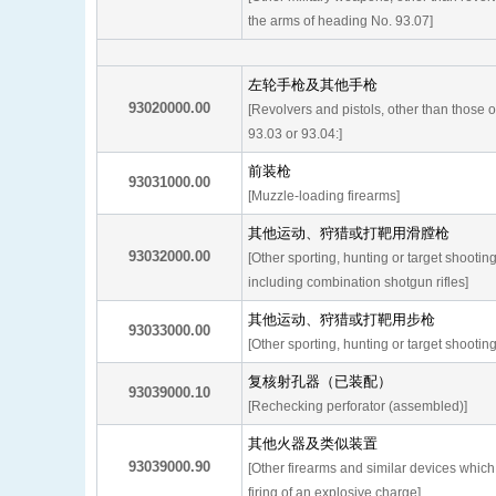
the arms of heading No. 93.07]
左轮手枪及其他手枪
93020000.00
[Revolvers and pistols, other than those 
93.03 or 93.04:]
前装枪
93031000.00
[Muzzle-loading firearms]
其他运动、狩猎或打靶用滑膛枪
93032000.00
[Other sporting, hunting or target shootin
including combination shotgun rifles]
其他运动、狩猎或打靶用步枪
93033000.00
[Other sporting, hunting or target shooting 
复核射孔器（已装配）
93039000.10
[Rechecking perforator (assembled)]
其他火器及类似装置
93039000.90
[Other firearms and similar devices which
firing of an explosive charge]