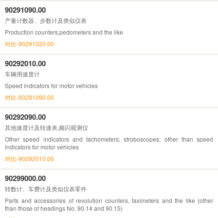
90291090.00
产量计数器、步数计及类似仪表
Production counters,pedometers and the like
对比-90291020.00
90292010.00
车辆用速度计
Speed indicators for motor vehicles
对比-90291090.00
90292090.00
其他速度计及转速表,频闪观测仪
Other speed indicators and tachometers; stroboscopes; other than speed
indicators for motor vehicles
对比-90292010.00
90299000.00
转数计、车费计及类似仪表零件
Parts and accessories of revolution counters, taximeters and the like (other
than those of headings No. 90.14 and 90.15)