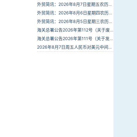
外贸简讯：2026年8月7日星期五农历六月廿五
外贸简讯：2026年8月6日星期四农历六月廿四
外贸简讯：2026年8月5日星期三农历六月廿三
海关总署公告2026年第112号（关于废止部分卫生检疫类规范性文件的公告）
海关总署公告2026年第111号（关于发布《进出境动植物检疫处理监督管理工作规定》《进出境卫生处理监督管理工作规定》的公告）
2026年8月7日周五人民币对美元中间价报6.7904调贬9个基点