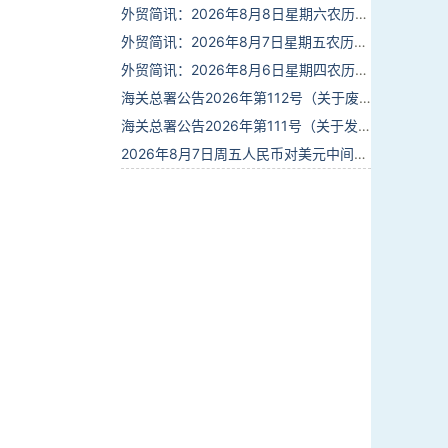
外贸简讯：2026年8月8日星期六农历六月廿六
外贸简讯：2026年8月7日星期五农历六月廿五
外贸简讯：2026年8月6日星期四农历六月廿四
海关总署公告2026年第112号（关于废止部分卫生检疫类规范性文件的公告）
海关总署公告2026年第111号（关于发布《进出境动植物检疫处理监督管理工作规定》《进出境卫生处理监督管理工作规定》的公告）
2026年8月7日周五人民币对美元中间价报6.7904调贬9个基点